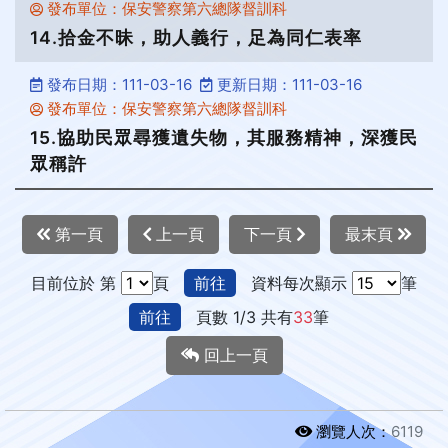
發布單位：保安警察第六總隊督訓科
14.拾金不昧，助人義行，足為同仁表率
發布日期：111-03-16
更新日期：111-03-16
發布單位：保安警察第六總隊督訓科
15.協助民眾尋獲遺失物，其服務精神，深獲民
眾稱許
第一頁
上一頁
下一頁
最末頁
目前位於 第
頁
前往
資料每次顯示
筆
前往
頁數 1/3 共有
33
筆
回上一頁
瀏覽人次：
6119