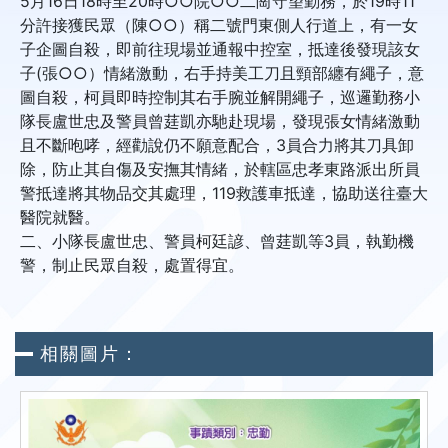
5月16日18時至20時○○院○○二崗守望勤務，於19時11
分許接獲民眾（陳○○）稱二號門東側人行道上，有一女
子企圖自殺，即前往現場並通報中控室，抵達後發現該女
子(張○○）情緒激動，右手持美工刀且頸部纏有繩子，意
圖自殺，柯員即時控制其右手腕並解開繩子，巡邏勤務小
隊長盧世忠及警員曾莛凱亦馳赴現場，發現張女情緒激動
且不斷咆哮，經勸說仍不願意配合，3員合力將其刀具卸
除，防止其自傷及安撫其情緒，於轄區忠孝東路派出所員
警抵達將其物品交其處理，119救護車抵達，協助送往臺大
醫院就醫。
二、小隊長盧世忠、警員柯廷諺、曾莛凱等3員，執勤機
警，制止民眾自殺，處置得宜。
相關圖片：